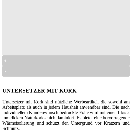
podkładki z korkiem
podkładki z korkiem
podkładki z korkiem
podkładki z korkiem
UNTERSETZER MIT KORK
Untersetzer mit Kork sind nützliche Werbeartikel, die sowohl am
Arbeitsplatz als auch in jedem Haushalt anwendbar sind. Die nach
individuellem Kundenwunsch bedruckte Folie wird mit einer 1 bis 2
mm dicken Naturkorkschicht laminiert. Es bietet eine hervorragende
Wärmeisolierung und schützt den Untergrund vor Kratzern und
Schmutz.