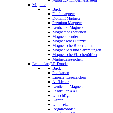
Multistick Kindermesslatten
Magnete
Back
Flachmagnete
Doming Magnete
Premium Magnete
Lenticular Magnete
Magnetnotizheftchen
Magnetkalender
Magnetisches Puzzle
Magnetische Bilderrahmen
Magnet Sets und Sammlungen
Magnetische Flaschenöffner
Magnetlesezeichen
Lenticular (3D Druck)
Back
Postkarten
Lineale, Lesezeichen
Aufkleber
Lenticular Magnete
Lenticular XXL
Umschläge
Karten
Untersetzer
Regalwobbler