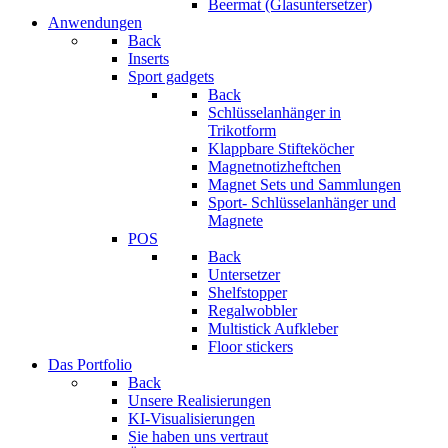
Beermat (Glasuntersetzer)
Anwendungen
Back
Inserts
Sport gadgets
Back
Schlüsselanhänger in
Trikotform
Klappbare Stifteköcher
Magnetnotizheftchen
Magnet Sets und Sammlungen
Sport- Schlüsselanhänger und
Magnete
POS
Back
Untersetzer
Shelfstopper
Regalwobbler
Multistick Aufkleber
Floor stickers
Das Portfolio
Back
Unsere Realisierungen
KI-Visualisierungen
Sie haben uns vertraut