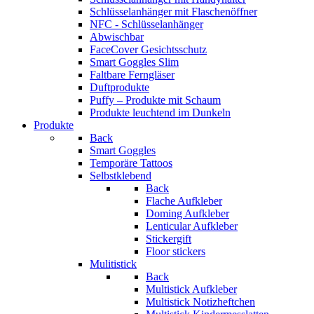
Schlüsselanhänger mit Flaschenöffner
NFC - Schlüsselanhänger
Abwischbar
FaceCover Gesichtsschutz
Smart Goggles Slim
Faltbare Ferngläser
Duftprodukte
Puffy – Produkte mit Schaum
Produkte leuchtend im Dunkeln
Produkte
Back
Smart Goggles
Temporäre Tattoos
Selbstklebend
Back
Flache Aufkleber
Doming Aufkleber
Lenticular Aufkleber
Stickergift
Floor stickers
Mulitistick
Back
Multistick Aufkleber
Multistick Notizheftchen