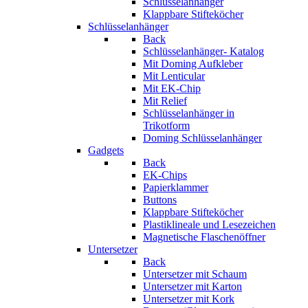
Schlüsselanhänger
Klappbare Stifteköcher
Schlüsselanhänger
Back
Schlüsselanhänger- Katalog
Mit Doming Aufkleber
Mit Lenticular
Mit EK-Chip
Mit Relief
Schlüsselanhänger in
Trikotform
Doming Schlüsselanhänger
Gadgets
Back
EK-Chips
Papierklammer
Buttons
Klappbare Stifteköcher
Plastiklineale und Lesezeichen
Magnetische Flaschenöffner
Untersetzer
Back
Untersetzer mit Schaum
Untersetzer mit Karton
Untersetzer mit Kork