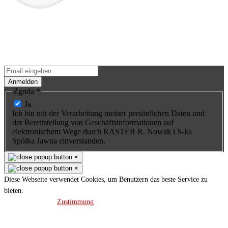
Schreiben Sie sich in unsere
Newsletter ein
Erfahren Sie als Erster mehr über Neuigkeiten und Premieren neuer
Produkte. Sie werden keine Gelegenheit verpassen - wir versenden
Sonderaktionen für unsere Produkte nur an Abonnenten.
Anmelden
Zgoda
*
Ja
Ich bin mit der Verarbeitung meiner persönlichen Daten und
der Bereitstellung von Geschäftsinformationen auf
elektronischem Wege durch RASTER R. Nowak i S-ka
Spółka Jawna einverstanden.
×
×
Diese Webseite verwendet Cookies, um Benutzern das beste Service zu
bieten.
Datenschutz
Zustimmung