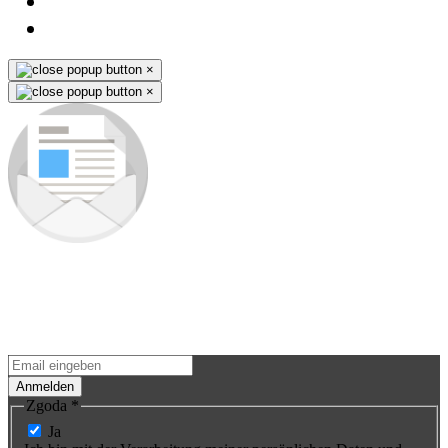
×
×
Schreiben Sie sich in unsere
Newsletter ein
Erfahren Sie als Erster mehr über Neuigkeiten und Premieren neuer
Produkte. Sie werden keine Gelegenheit verpassen - wir versenden
Sonderaktionen für unsere Produkte nur an Abonnenten.
Anmelden
Zgoda
*
Ja