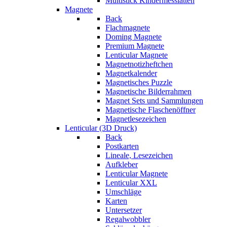
Multistick Kindermesslatten
Magnete
Back
Flachmagnete
Doming Magnete
Premium Magnete
Lenticular Magnete
Magnetnotizheftchen
Magnetkalender
Magnetisches Puzzle
Magnetische Bilderrahmen
Magnet Sets und Sammlungen
Magnetische Flaschenöffner
Magnetlesezeichen
Lenticular (3D Druck)
Back
Postkarten
Lineale, Lesezeichen
Aufkleber
Lenticular Magnete
Lenticular XXL
Umschläge
Karten
Untersetzer
Regalwobbler