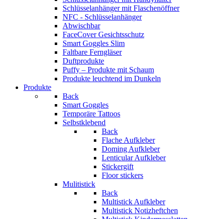
Schlüsselanhänger mit Flaschenöffner
NFC - Schlüsselanhänger
Abwischbar
FaceCover Gesichtsschutz
Smart Goggles Slim
Faltbare Ferngläser
Duftprodukte
Puffy – Produkte mit Schaum
Produkte leuchtend im Dunkeln
Produkte
Back
Smart Goggles
Temporäre Tattoos
Selbstklebend
Back
Flache Aufkleber
Doming Aufkleber
Lenticular Aufkleber
Stickergift
Floor stickers
Mulitistick
Back
Multistick Aufkleber
Multistick Notizheftchen