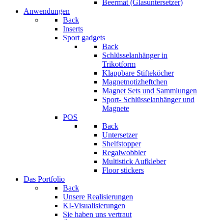
Beermat (Glasuntersetzer)
Anwendungen
Back
Inserts
Sport gadgets
Back
Schlüsselanhänger in
Trikotform
Klappbare Stifteköcher
Magnetnotizheftchen
Magnet Sets und Sammlungen
Sport- Schlüsselanhänger und
Magnete
POS
Back
Untersetzer
Shelfstopper
Regalwobbler
Multistick Aufkleber
Floor stickers
Das Portfolio
Back
Unsere Realisierungen
KI-Visualisierungen
Sie haben uns vertraut