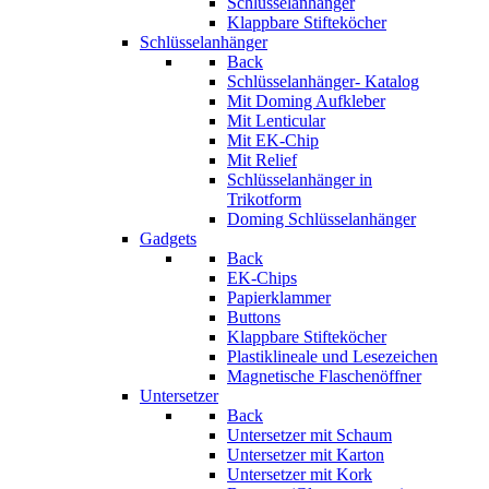
Schlüsselanhänger
Klappbare Stifteköcher
Schlüsselanhänger
Back
Schlüsselanhänger- Katalog
Mit Doming Aufkleber
Mit Lenticular
Mit EK-Chip
Mit Relief
Schlüsselanhänger in
Trikotform
Doming Schlüsselanhänger
Gadgets
Back
EK-Chips
Papierklammer
Buttons
Klappbare Stifteköcher
Plastiklineale und Lesezeichen
Magnetische Flaschenöffner
Untersetzer
Back
Untersetzer mit Schaum
Untersetzer mit Karton
Untersetzer mit Kork