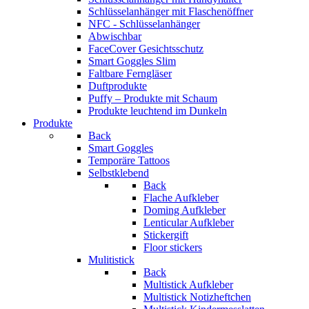
Schlüsselanhänger mit Flaschenöffner
NFC - Schlüsselanhänger
Abwischbar
FaceCover Gesichtsschutz
Smart Goggles Slim
Faltbare Ferngläser
Duftprodukte
Puffy – Produkte mit Schaum
Produkte leuchtend im Dunkeln
Produkte
Back
Smart Goggles
Temporäre Tattoos
Selbstklebend
Back
Flache Aufkleber
Doming Aufkleber
Lenticular Aufkleber
Stickergift
Floor stickers
Mulitistick
Back
Multistick Aufkleber
Multistick Notizheftchen