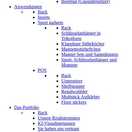
Beermat (Glasuntersetzer)
Anwendungen
Back
Inserts
Sport gadgets
Back
Schlüsselanhänger in
Trikotform
Klappbare Stifteköcher
Magnetnotizheftchen
Magnet Sets und Sammlungen
Sport- Schlüsselanhänger und
Magnete
POS
Back
Untersetzer
Shelfstopper
Regalwobbler
Multistick Aufkleber
Floor stickers
Das Portfolio
Back
Unsere Realisierungen
KI-Visualisierungen
Sie haben uns vertraut