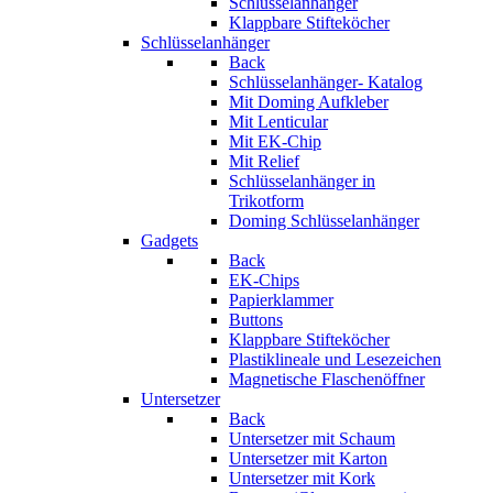
Schlüsselanhänger
Klappbare Stifteköcher
Schlüsselanhänger
Back
Schlüsselanhänger- Katalog
Mit Doming Aufkleber
Mit Lenticular
Mit EK-Chip
Mit Relief
Schlüsselanhänger in
Trikotform
Doming Schlüsselanhänger
Gadgets
Back
EK-Chips
Papierklammer
Buttons
Klappbare Stifteköcher
Plastiklineale und Lesezeichen
Magnetische Flaschenöffner
Untersetzer
Back
Untersetzer mit Schaum
Untersetzer mit Karton
Untersetzer mit Kork