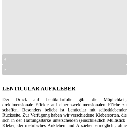
naklejki lenikularne
naklejki lenikularne
naklejki lenikularne
naklejki lenikularne
naklejki lenikularne
naklejki lenikularne
LENTICULAR AUFKLEBER
Der Druck auf Lentikularfolie gibt die Möglichkeit,
dreidimensionale Effekte auf einer zweidimensionalen Fläche zu
schaffen. Besonders beliebt ist Lenticular mit selbstklebender
Rückseite. Zur Verfügung haben wir verschiedene Klebersorten, die
sich in der Haftungsstärke unterscheiden (einschließlich Multistick-
Kleber, der mehrfaches Ankleben und Abziehen ermöglicht, ohne