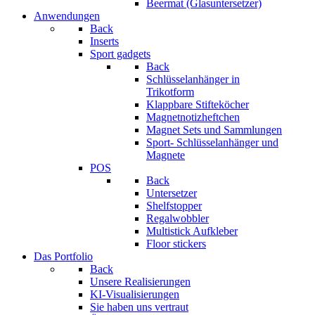
Beermat (Glasuntersetzer)
Anwendungen
Back
Inserts
Sport gadgets
Back
Schlüsselanhänger in
Trikotform
Klappbare Stifteköcher
Magnetnotizheftchen
Magnet Sets und Sammlungen
Sport- Schlüsselanhänger und
Magnete
POS
Back
Untersetzer
Shelfstopper
Regalwobbler
Multistick Aufkleber
Floor stickers
Das Portfolio
Back
Unsere Realisierungen
KI-Visualisierungen
Sie haben uns vertraut