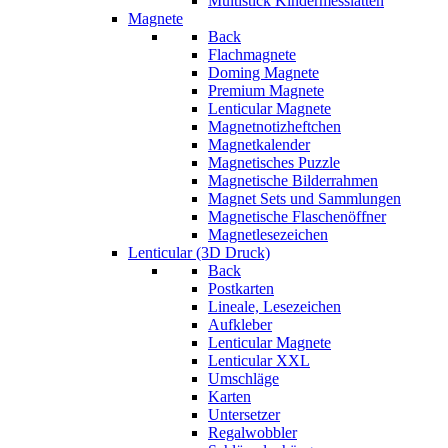
Multistick Kindermesslatten
Magnete
Back
Flachmagnete
Doming Magnete
Premium Magnete
Lenticular Magnete
Magnetnotizheftchen
Magnetkalender
Magnetisches Puzzle
Magnetische Bilderrahmen
Magnet Sets und Sammlungen
Magnetische Flaschenöffner
Magnetlesezeichen
Lenticular (3D Druck)
Back
Postkarten
Lineale, Lesezeichen
Aufkleber
Lenticular Magnete
Lenticular XXL
Umschläge
Karten
Untersetzer
Regalwobbler