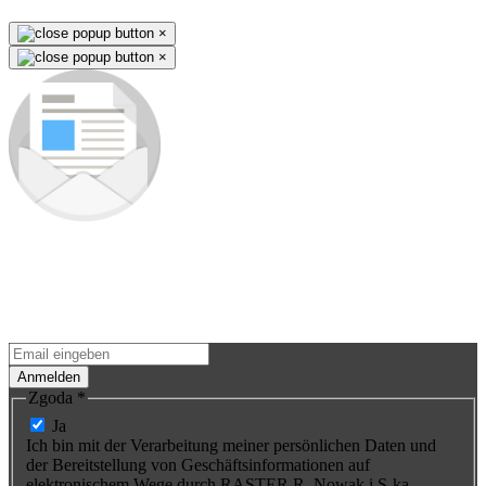
×
×
Schreiben Sie sich in unsere
Newsletter ein
Erfahren Sie als Erster mehr über Neuigkeiten und Premieren neuer
Produkte. Sie werden keine Gelegenheit verpassen - wir versenden
Sonderaktionen für unsere Produkte nur an Abonnenten.
Anmelden
Zgoda
*
Ja
Ich bin mit der Verarbeitung meiner persönlichen Daten und
der Bereitstellung von Geschäftsinformationen auf
elektronischem Wege durch RASTER R. Nowak i S-ka