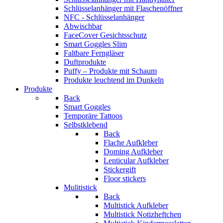
Schlüsselanhänger mit Flaschenöffner
NFC - Schlüsselanhänger
Abwischbar
FaceCover Gesichtsschutz
Smart Goggles Slim
Faltbare Ferngläser
Duftprodukte
Puffy – Produkte mit Schaum
Produkte leuchtend im Dunkeln
Produkte
Back
Smart Goggles
Temporäre Tattoos
Selbstklebend
Back
Flache Aufkleber
Doming Aufkleber
Lenticular Aufkleber
Stickergift
Floor stickers
Mulitistick
Back
Multistick Aufkleber
Multistick Notizheftchen