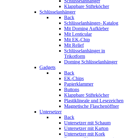
Schlüsselanhänger
Klappbare Stifteköcher
Schlüsselanhänger
Back
Schlüsselanhänger- Katalog
Mit Doming Aufkleber
Mit Lenticular
Mit EK-Chip
Mit Relief
Schlüsselanhänger in
Trikotform
Doming Schlüsselanhänger
Gadgets
Back
EK-Chips
Papierklammer
Buttons
Klappbare Stifteköcher
Plastiklineale und Lesezeichen
Magnetische Flaschenöffner
Untersetzer
Back
Untersetzer mit Schaum
Untersetzer mit Karton
Untersetzer mit Kork