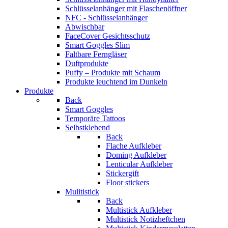
Schlüsselanhänger mit Flaschenöffner
NFC - Schlüsselanhänger
Abwischbar
FaceCover Gesichtsschutz
Smart Goggles Slim
Faltbare Ferngläser
Duftprodukte
Puffy – Produkte mit Schaum
Produkte leuchtend im Dunkeln
Produkte
Back
Smart Goggles
Temporäre Tattoos
Selbstklebend
Back
Flache Aufkleber
Doming Aufkleber
Lenticular Aufkleber
Stickergift
Floor stickers
Mulitistick
Back
Multistick Aufkleber
Multistick Notizheftchen