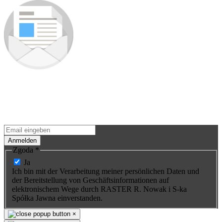
Schreiben Sie sich in unsere
Newsletter ein
Erfahren Sie als Erster mehr über Neuigkeiten und Premieren neuer
Produkte. Sie werden keine Gelegenheit verpassen - wir versenden
Sonderaktionen für unsere Produkte nur an Abonnenten.
Anmelden
Zgoda
*
Ja
Ich bin mit der Verarbeitung meiner persönlichen Daten und
der Bereitstellung von Geschäftsinformationen auf
elektronischem Wege durch RASTER R. Nowak i S-ka
Spółka Jawna einverstanden.
×