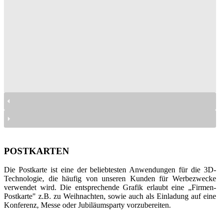
linijki lenikularne
linijki lenikularne
linijki lenikularne
linijki lenikularne
linijki lenikularne
linijki lenikularne
POSTKARTEN
Die Postkarte ist eine der beliebtesten Anwendungen für die 3D-
Technologie, die häufig von unseren Kunden für Werbezwecke
verwendet wird. Die entsprechende Grafik erlaubt eine „Firmen-
Postkarte" z.B. zu Weihnachten, sowie auch als Einladung auf eine
Konferenz, Messe oder Jubiläumsparty vorzubereiten.