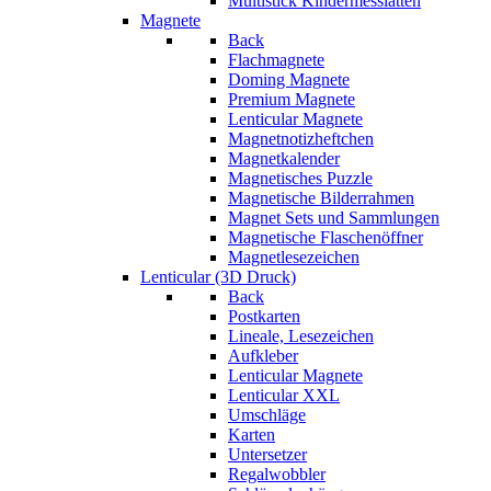
Multistick Kindermesslatten
Magnete
Back
Flachmagnete
Doming Magnete
Premium Magnete
Lenticular Magnete
Magnetnotizheftchen
Magnetkalender
Magnetisches Puzzle
Magnetische Bilderrahmen
Magnet Sets und Sammlungen
Magnetische Flaschenöffner
Magnetlesezeichen
Lenticular (3D Druck)
Back
Postkarten
Lineale, Lesezeichen
Aufkleber
Lenticular Magnete
Lenticular XXL
Umschläge
Karten
Untersetzer
Regalwobbler