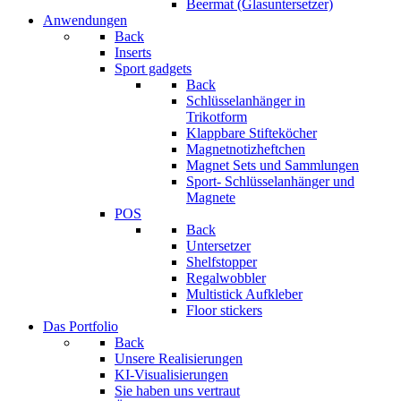
Beermat (Glasuntersetzer)
Anwendungen
Back
Inserts
Sport gadgets
Back
Schlüsselanhänger in
Trikotform
Klappbare Stifteköcher
Magnetnotizheftchen
Magnet Sets und Sammlungen
Sport- Schlüsselanhänger und
Magnete
POS
Back
Untersetzer
Shelfstopper
Regalwobbler
Multistick Aufkleber
Floor stickers
Das Portfolio
Back
Unsere Realisierungen
KI-Visualisierungen
Sie haben uns vertraut