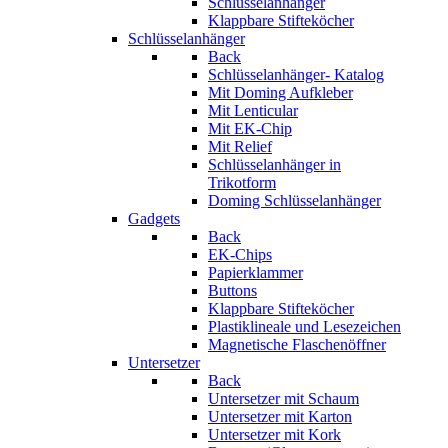
Schlüsselanhänger
Klappbare Stifteköcher
Schlüsselanhänger
Back
Schlüsselanhänger- Katalog
Mit Doming Aufkleber
Mit Lenticular
Mit EK-Chip
Mit Relief
Schlüsselanhänger in
Trikotform
Doming Schlüsselanhänger
Gadgets
Back
EK-Chips
Papierklammer
Buttons
Klappbare Stifteköcher
Plastiklineale und Lesezeichen
Magnetische Flaschenöffner
Untersetzer
Back
Untersetzer mit Schaum
Untersetzer mit Karton
Untersetzer mit Kork