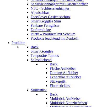
Schlüsselanhänger mit Flaschenöffner
NFC - Schlüsselanhänger
Abwischbar
FaceCover Gesichtsschutz
Smart Goggles Slim
Faltbare Ferngläser
Duftprodukte
Puffy – Produkte mit Schaum
Produkte leuchtend im Dunkeln
Produkte
Back
Smart Goggles
Temporäre Tattoos
Selbstklebend
Back
Flache Aufkleber
Doming Aufkleber
Lenticular Aufkleber
Stickergift
Floor stickers
Mulitistick
Back
Multistick Aufkleber
Multistick Notizheftchen