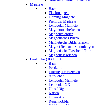
Multistick Kindermesslatten
Magnete
Back
Flachmagnete
Doming Magnete
Premium Magnete
Lenticular Magnete
Magnetnotizheftchen
Magnetkalender
Magnetisches Puzzle
Magnetische Bilderrahmen
Magnet Sets und Sammlungen
Magnetische Flaschenöffner
Magnetlesezeichen
Lenticular (3D Druck)
Back
Postkarten
Lineale, Lesezeichen
Aufkleber
Lenticular Magnete
Lenticular XXL
Umschläge
Karten
Untersetzer
Regalwobbler