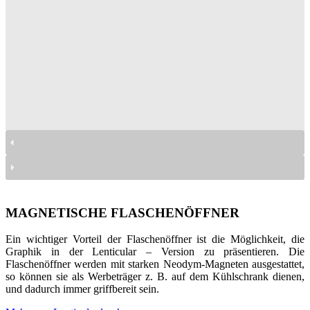
otwieracze magnetyczne do butelek
otwieracze magnetyczne do butelek
otwieracze magnetyczne do butelek
otwieracze magnetyczne do butelek
otwieracze magnetyczne do butelek
otwieracze magnetyczne do butelek
MAGNETISCHE FLASCHENÖFFNER
Ein wichtiger Vorteil der Flaschenöffner ist die Möglichkeit, die
Graphik in der Lenticular – Version zu präsentieren. Die
Flaschenöffner werden mit starken Neodym-Magneten ausgestattet,
so können sie als Werbeträger z. B. auf dem Kühlschrank dienen,
und dadurch immer griffbereit sein.