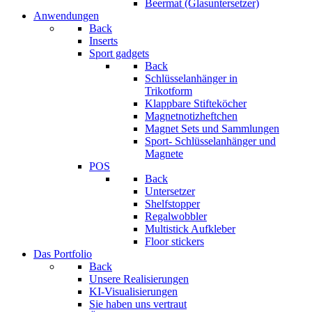
Beermat (Glasuntersetzer)
Anwendungen
Back
Inserts
Sport gadgets
Back
Schlüsselanhänger in
Trikotform
Klappbare Stifteköcher
Magnetnotizheftchen
Magnet Sets und Sammlungen
Sport- Schlüsselanhänger und
Magnete
POS
Back
Untersetzer
Shelfstopper
Regalwobbler
Multistick Aufkleber
Floor stickers
Das Portfolio
Back
Unsere Realisierungen
KI-Visualisierungen
Sie haben uns vertraut