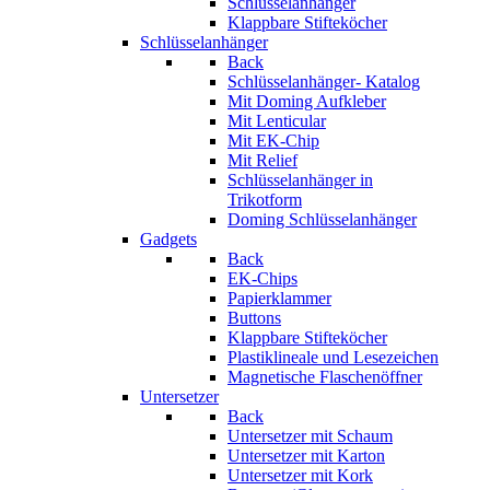
Schlüsselanhänger
Klappbare Stifteköcher
Schlüsselanhänger
Back
Schlüsselanhänger- Katalog
Mit Doming Aufkleber
Mit Lenticular
Mit EK-Chip
Mit Relief
Schlüsselanhänger in
Trikotform
Doming Schlüsselanhänger
Gadgets
Back
EK-Chips
Papierklammer
Buttons
Klappbare Stifteköcher
Plastiklineale und Lesezeichen
Magnetische Flaschenöffner
Untersetzer
Back
Untersetzer mit Schaum
Untersetzer mit Karton
Untersetzer mit Kork