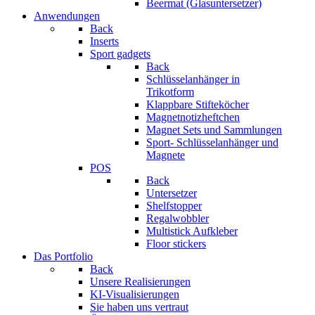
Beermat (Glasuntersetzer)
Anwendungen
Back
Inserts
Sport gadgets
Back
Schlüsselanhänger in
Trikotform
Klappbare Stifteköcher
Magnetnotizheftchen
Magnet Sets und Sammlungen
Sport- Schlüsselanhänger und
Magnete
POS
Back
Untersetzer
Shelfstopper
Regalwobbler
Multistick Aufkleber
Floor stickers
Das Portfolio
Back
Unsere Realisierungen
KI-Visualisierungen
Sie haben uns vertraut