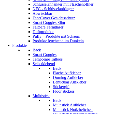
Schlüsselanhänger mit Flaschenöffner
NFC - Schlüsselanhänger
Abwischbar
FaceCover Gesichtsschutz
Smart Goggles Slim
Faltbare Ferngläser
Duftprodukte
Puffy – Produkte mit Schaum
Produkte leuchtend im Dunkeln
Produkte
Back
Smart Goggles
Temporäre Tattoos
Selbstklebend
Back
Flache Aufkleber
Doming Aufkleber
Lenticular Aufkleber
Stickergift
Floor stickers
Mulitistick
Back
Multistick Aufkleber
Multistick Notizheftchen