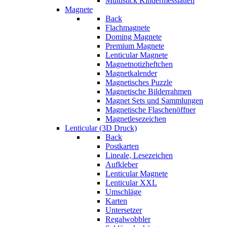
Multistick Kindermesslatten
Magnete
Back
Flachmagnete
Doming Magnete
Premium Magnete
Lenticular Magnete
Magnetnotizheftchen
Magnetkalender
Magnetisches Puzzle
Magnetische Bilderrahmen
Magnet Sets und Sammlungen
Magnetische Flaschenöffner
Magnetlesezeichen
Lenticular (3D Druck)
Back
Postkarten
Lineale, Lesezeichen
Aufkleber
Lenticular Magnete
Lenticular XXL
Umschläge
Karten
Untersetzer
Regalwobbler