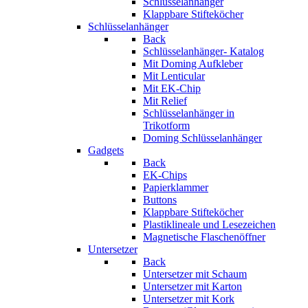
Schlüsselanhänger
Klappbare Stifteköcher
Schlüsselanhänger
Back
Schlüsselanhänger- Katalog
Mit Doming Aufkleber
Mit Lenticular
Mit EK-Chip
Mit Relief
Schlüsselanhänger in
Trikotform
Doming Schlüsselanhänger
Gadgets
Back
EK-Chips
Papierklammer
Buttons
Klappbare Stifteköcher
Plastiklineale und Lesezeichen
Magnetische Flaschenöffner
Untersetzer
Back
Untersetzer mit Schaum
Untersetzer mit Karton
Untersetzer mit Kork