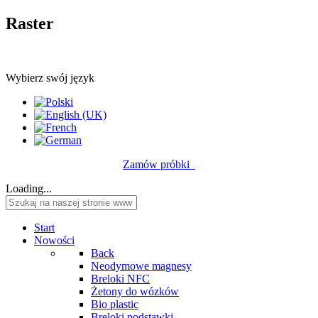
Raster
Wybierz swój język
Zamów próbki
Loading...
Start
Nowości
Back
Neodymowe magnesy
Breloki NFC
Żetony do wózków
Bio plastic
Breloki podstawki