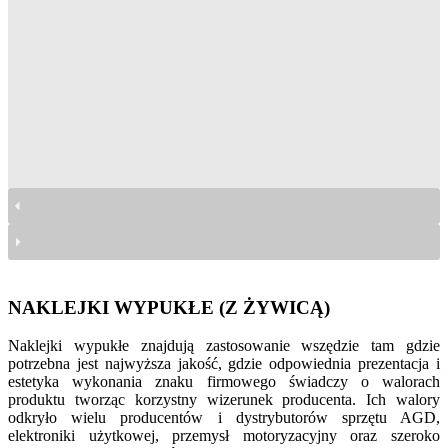
naklejki nalepki wypukłe
naklejki nalepki wypukłe
naklejki nalepki wypukłe
naklejki nalepki wypukłe
naklejki nalepki wypukłe
naklejki nalepki wypukłe
naklejki nalepki wypukłe
naklejki nalepki wypukłe
naklejki nalepki wypukłe
naklejki nalepki wypukłe
naklejki nalepki wypukłe
naklejki nalepki wypukłe
NAKLEJKI WYPUKŁE (Z ŻYWICĄ)
Naklejki wypukłe znajdują zastosowanie wszędzie tam gdzie
potrzebna jest najwyższa jakość, gdzie odpowiednia prezentacja i
estetyka wykonania znaku firmowego świadczy o walorach
produktu tworząc korzystny wizerunek producenta. Ich walory
odkryło wielu producentów i dystrybutorów sprzętu AGD,
elektroniki użytkowej, przemysł motoryzacyjny oraz szeroko