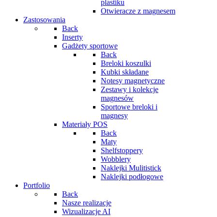
plastiku
Otwieracze z magnesem
Zastosowania
Back
Inserty
Gadżety sportowe
Back
Breloki koszulki
Kubki składane
Notesy magnetyczne
Zestawy i kolekcje
magnesów
Sportowe breloki i
magnesy
Materiały POS
Back
Maty
Shelfstoppery
Wobblery
Naklejki Mulitistick
Naklejki podłogowe
Portfolio
Back
Nasze realizacje
Wizualizacje AI