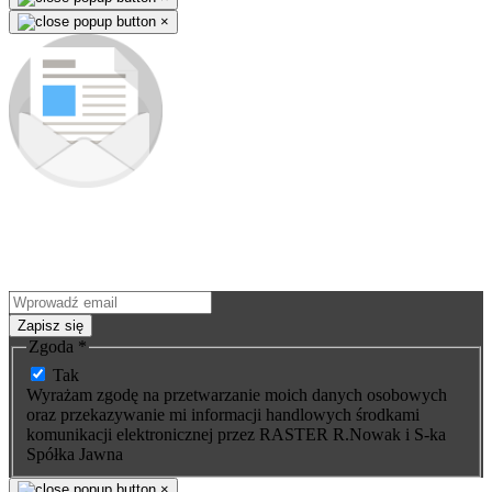
×
Zapisz się do newslettera
Jako pierwszy dowiesz się o nowościach i premierach nowych
produktów. Nie ominie Cię żadna okazja - wyjątkowe promocje na
nasze wyroby wysyłamy tylko subskrybentom.
Zapisz się
Zgoda
*
Tak
Wyrażam zgodę na przetwarzanie moich danych osobowych
oraz przekazywanie mi informacji handlowych środkami
komunikacji elektronicznej przez RASTER R.Nowak i S-ka
Spółka Jawna
×