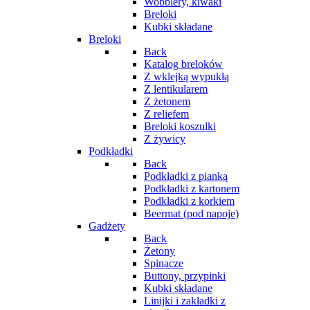
Wobblery, kiwaki
Breloki
Kubki składane
Breloki
Back
Katalog breloków
Z wklejką wypukłą
Z lentikularem
Z żetonem
Z reliefem
Breloki koszulki
Z żywicy
Podkładki
Back
Podkładki z pianką
Podkładki z kartonem
Podkładki z korkiem
Beermat (pod napoje)
Gadżety
Back
Żetony
Spinacze
Buttony, przypinki
Kubki składane
Linijki i zakładki z