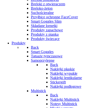
Breloki z otwieraczem
Breloko-żeton
Suchościeralne
Przyłbice ochronne FaceCover
Smart Goggles Slim
Składane lornetki
Produkty zapachowe
Produkty z pianką
Produkty świecące
Produkty
Back
Smart Goggles
Tatuaże tymczasowe
Samoprzylepne
Back
Naklejki płaskie
Naklejki wypukłe
Naklejki lentikularne
Stickergift
Naklejki podłogowe
Multistick
Back
Naklejki Multistick
Notesy Multistick