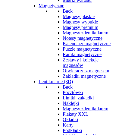
Miarki wzrostu
Magnetyczne
Back
Magnesy płaskie
Magnesy wypukłe
Magnesy premium
Magnesy z lentikularem
Notesy magnetyczne
Kalendarze magnetyczne
Puzzle magnetyczne
Ramki magnetyczne
Zestawy i kolekcje
magnesów
Otwieracze z magnesem
Zakładki magnetyczne
Lentikularne (3D)
Back
Pocztówki
Linijki, zakładki
Naklejki
Magnesy z lentikularem
Plakaty XXL
Okładki
Karty
Podkładki