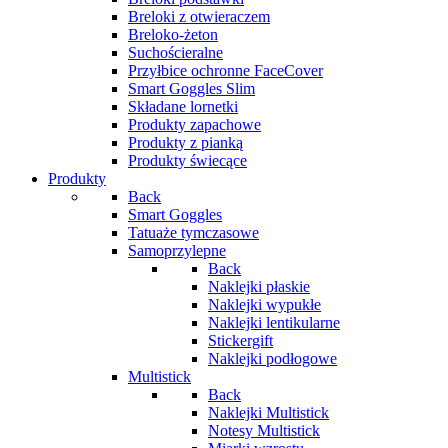
Breloki z otwieraczem
Breloko-żeton
Suchościeralne
Przyłbice ochronne FaceCover
Smart Goggles Slim
Składane lornetki
Produkty zapachowe
Produkty z pianką
Produkty świecące
Produkty
Back
Smart Goggles
Tatuaże tymczasowe
Samoprzylepne
Back
Naklejki płaskie
Naklejki wypukłe
Naklejki lentikularne
Stickergift
Naklejki podłogowe
Multistick
Back
Naklejki Multistick
Notesy Multistick