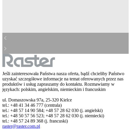
mcdonalds-bw.jpg
aviva-bw.jpg
cocacola-bw.jpg
ing-bw.jpg
barilla-bw.jpg
pepsi-bw.jpg
dhl-bw.jpg
danone-bw.jpg
droetker-bw.jpg
real-bw.jpg
heineken-bw.jpg
hp-bw.jpg
kinder-bw.jpg
leclerc-bw.jpg
michelin-bw.jpg
lotto-bw.jpg
nestle-bw.jpg
hochland-bw.jpg
orange-bw.jpg
pzu-bw.jpg
sony-bw.jpg
lidl-bw.jpg
starbuck-bw.jpg
storck-bw.jpg
tesco-bw.jpg
westerunion-bw.jpg
bosh-bw.jpg
huawei-bw.jpg
Jeśli zainteresowała Państwa nasza oferta, bądź chcieliby Państwo
uzyskać szczegółowe informacje na temat oferowanych przez nas
produktów i usług zapraszamy do kontaktu. Rozmawiamy w
językach: polskim, angielskim, niemieckim i francuskim
ul. Domaszowska 97a, 25-320 Kielce
tel.: +48 41 34 46 777 (centrala)
tel.: +48 57 14 90 584; +48 57 28 62 030 (j. angielski)
tel.: +48 50 57 56 523; +48 57 28 62 030 (j. niemiecki)
tel.: +48 57 24 89 368 (j. francuski)
raster@raster.com.pl