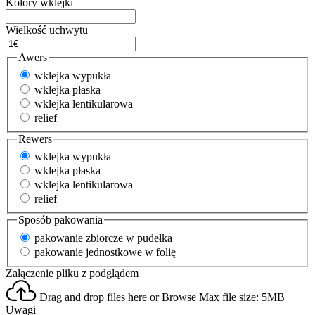
Kolory wklejki
Wielkość uchwytu
Awers
wklejka wypukła
wklejka płaska
wklejka lentikularowa
relief
Rewers
wklejka wypukła
wklejka płaska
wklejka lentikularowa
relief
Sposób pakowania
pakowanie zbiorcze w pudełka
pakowanie jednostkowe w folię
Załączenie pliku z podglądem
Drag and drop files here or
Browse
Max file size: 5MB
Uwagi