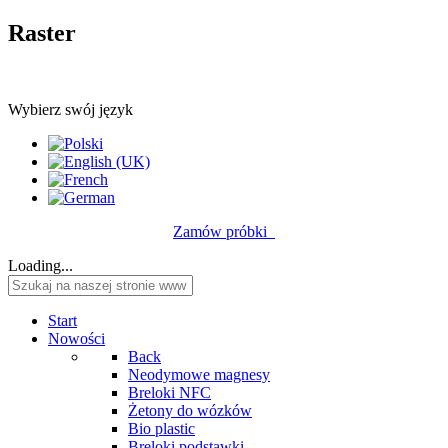
Raster
Wybierz swój język
Zamów próbki
Loading...
Start
Nowości
Back
Neodymowe magnesy
Breloki NFC
Żetony do wózków
Bio plastic
Breloki podstawki