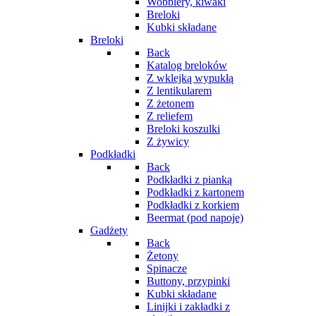
Wobblery, kiwaki
Breloki
Kubki składane
Breloki
Back
Katalog breloków
Z wklejką wypukłą
Z lentikularem
Z żetonem
Z reliefem
Breloki koszulki
Z żywicy
Podkładki
Back
Podkładki z pianką
Podkładki z kartonem
Podkładki z korkiem
Beermat (pod napoje)
Gadżety
Back
Żetony
Spinacze
Buttony, przypinki
Kubki składane
Linijki i zakładki z