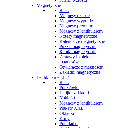
Miarki wzrostu
Magnetyczne
Back
Magnesy płaskie
Magnesy wypukłe
Magnesy premium
Magnesy z lentikularem
Notesy magnetyczne
Kalendarze magnetyczne
Puzzle magnetyczne
Ramki magnetyczne
Zestawy i kolekcje
magnesów
Otwieracze z magnesem
Zakładki magnetyczne
Lentikularne (3D)
Back
Pocztówki
Linijki, zakładki
Naklejki
Magnesy z lentikularem
Plakaty XXL
Okładki
Karty
Podkładki