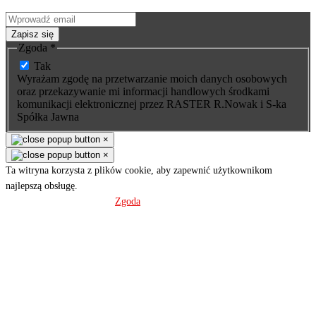
nasze wyroby wysyłamy tylko subskrybentom.
Zapisz się
Zgoda
*
Tak
Wyrażam zgodę na przetwarzanie moich danych osobowych
oraz przekazywanie mi informacji handlowych środkami
komunikacji elektronicznej przez RASTER R.Nowak i S-ka
Spółka Jawna
×
×
Ta witryna korzysta z plików cookie, aby zapewnić użytkownikom
najlepszą obsługę.
Polityka prywatności
Zgoda