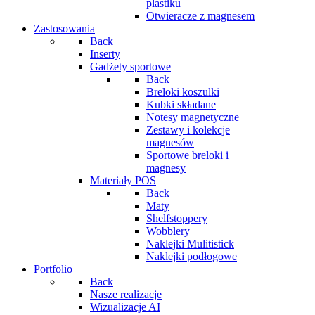
plastiku
Otwieracze z magnesem
Zastosowania
Back
Inserty
Gadżety sportowe
Back
Breloki koszulki
Kubki składane
Notesy magnetyczne
Zestawy i kolekcje
magnesów
Sportowe breloki i
magnesy
Materiały POS
Back
Maty
Shelfstoppery
Wobblery
Naklejki Mulitistick
Naklejki podłogowe
Portfolio
Back
Nasze realizacje
Wizualizacje AI