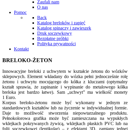
Zaufali nam
O nas
Pomoc
Back
Katalog breloków i zapięć
Katalog spinaczy i zawieszek
Druk soczewkowy
Bezpłatne próbki
Polityka prywatności
Kontakt
BRELOKO-ŻETON
Innowacyjne breloki z uchwytem w kształcie żetonu do wózków
sklepowych. Element wkładany do wózka pełni jednocześnie rolę
żetonu i uchwytu mocującego do kółka z kluczami (optymalny
kształt sprawia, że zapinanie i wypinanie do metalowego kółka
breloka jest bardzo łatwe). Sam „uchwyt” ma wielkość monety
1 Euro.
Korpus breloko-żetonu może być wykonany w jednym ze
standardowych kształtów lub na życzenie w indywidualnej formie.
Daje to możliwość stworzenia niepowtarzalnego produktu.
Pełnokolorowa grafika może być zamieszczana na wypukłych
wklejkach pokrywanych żywicą, wklejkach płaskich PVC lub na
folii soczewkowej (lentikular) – z efektami 3D, zamiany jednej