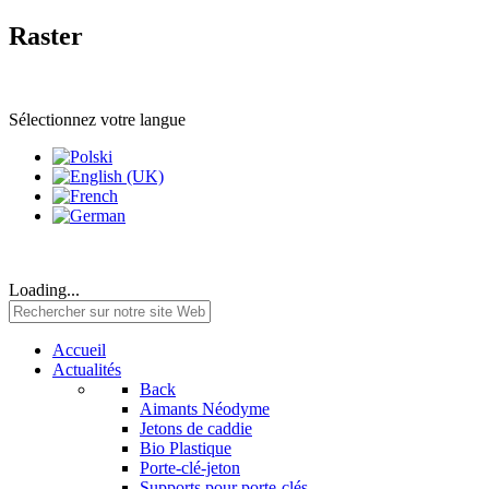
Raster
Sélectionnez votre langue
Loading...
Accueil
Actualités
Back
Aimants Néodyme
Jetons de caddie
Bio Plastique
Porte-clé-jeton
Supports pour porte-clés