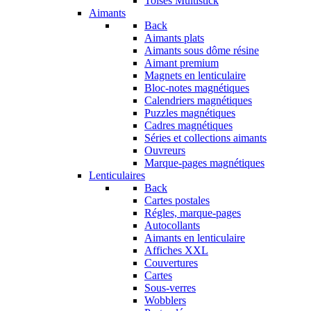
Toises Multistick
Aimants
Back
Aimants plats
Aimants sous dôme résine
Aimant premium
Magnets en lenticulaire
Bloc-notes magnétiques
Calendriers magnétiques
Puzzles magnétiques
Cadres magnétiques
Séries et collections aimants
Ouvreurs
Marque-pages magnétiques
Lenticulaires
Back
Cartes postales
Régles, marque-pages
Autocollants
Aimants en lenticulaire
Affiches XXL
Couvertures
Cartes
Sous-verres
Wobblers