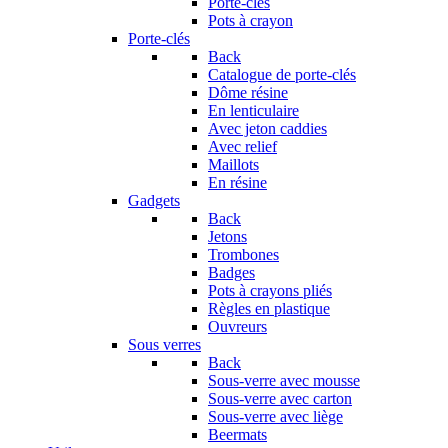
Porte-clés
Pots à crayon
Porte-clés
Back
Catalogue de porte-clés
Dôme résine
En lenticulaire
Avec jeton caddies
Avec relief
Maillots
En résine
Gadgets
Back
Jetons
Trombones
Badges
Pots à crayons pliés
Règles en plastique
Ouvreurs
Sous verres
Back
Sous-verre avec mousse
Sous-verre avec carton
Sous-verre avec liège
Beermats