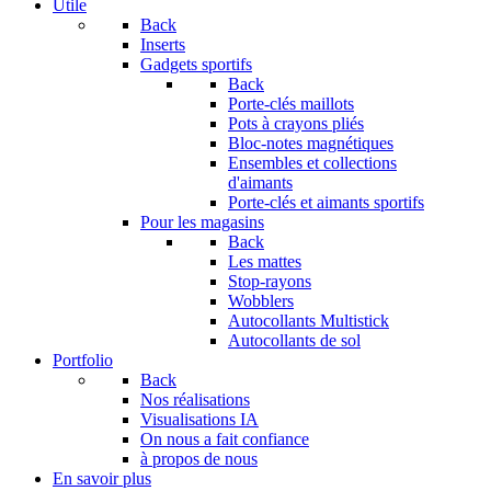
Utile
Back
Inserts
Gadgets sportifs
Back
Porte-clés maillots
Pots à crayons pliés
Bloc-notes magnétiques
Ensembles et collections
d'aimants
Porte-clés et aimants sportifs
Pour les magasins
Back
Les mattes
Stop-rayons
Wobblers
Autocollants Multistick
Autocollants de sol
Portfolio
Back
Nos réalisations
Visualisations IA
On nous a fait confiance
à propos de nous
En savoir plus