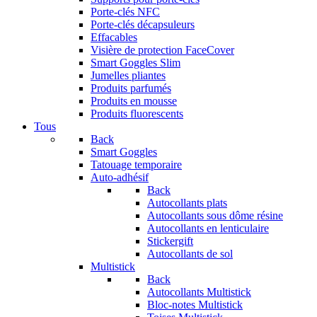
Porte-clés NFC
Porte-clés décapsuleurs
Effacables
Visière de protection FaceCover
Smart Goggles Slim
Jumelles pliantes
Produits parfumés
Produits en mousse
Produits fluorescents
Tous
Back
Smart Goggles
Tatouage temporaire
Auto-adhésif
Back
Autocollants plats
Autocollants sous dôme résine
Autocollants en lenticulaire
Stickergift
Autocollants de sol
Multistick
Back
Autocollants Multistick
Bloc-notes Multistick